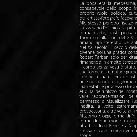
La posa era la medesima, f
consapevole dello scopo fi
proprio ruolo politico, cult
dall’artista-fotografo facevan
Allo stesso periodo risalgono
strizzavano l’occhio alla pit
forma d’arte, basti pensa
Taormina alla fine del XIX s
rimandi agli stereotipi dell’
Nel XX secolo, il secolo del
divenne poi una pratica cons
Robert Farber, solo per cit
rimanendo in ambito stretta
Il corpo senza vesti è stato,
sue forme e sfumature grazie
lo è nella sua essenza plast
nel suo rimando a geometrie
inarrestabile processo di ev
Al di là dell’utilizzo del rit
varie rappresentazioni del
permesso di visualizzare l
inedita, a volte estremam
provocatoria, altre volte ai li
Al giorno d’oggi, forme di “
forme di ibridazione tra mez
ritratti di Irvin Penn e all’
stessa si cala ironicamente 
storie.