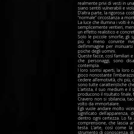
realmente privi di vesti in u
siano sentiti vulnerabili e viola
D’altra parte, la rigorosa co
“normale” circostanza a mont
La luce che illumina i volti è 
semplicemente veritieri, ment
un effetto realistico e concre
Solo le piccole smorfie, gli s
più o meno convinte rive
dell’immagine per insinuarsi
psiche degli uomini.
Queste facce, così familiari 
che personaggi, sono dis
contempla.
I loro sorrisi aperti, la loro
gioco nonostante l’imbarazzo
cedere all’emotività, chi più,
sono tutte caratteristiche c
L’artista, il suo medium e il 
producono il risultato finale, 
Cravero non si sbilancia, tac
volto da immortalare.
Egli vuole andare molto vicin
significato dell’apparenza, d
dentro ogni certezza. Lo fa 
comprensione, che lascia anc
testa. L’arte, così come la
strumento di conoscenza, di 