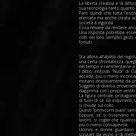
La libertà creativa e la diff
sua tecnologia tanto quanto d
Pare quindi che tutta l’esis
eternata ma anche creata ad h
società è ingorda.
Cosa rimane da rendere anco
Una risposta potrebbe essere:
colti nei loro semplici gest
fortuiti.
Sta allora all’abilità del regi
una certa sfrontatezza, queg
nel tempo e rammentarne a tu
I dittici intitolati “Nudi” d
accade, più o meno inconsape
mutano drasticamente da uno 
Soggetti di diversa provenie
dapprima con i propri vesti
La figura centrale, protagon
di fuori di sé. Gli indumenti
si chiude sul collo.
Questi “primissimi piani” se
Eppure, se si osservano i
lavoro, si coglie che qual
più o meno consapevole.
Uomini e donne guardano d
scrutarli da vicino e di mett